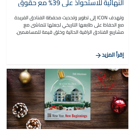
النهائية للاستحواذ على 39% مع حقوق
الإدارة في 7 فنادق في القاهرة
والاسكندرية والاقصر واسوان
وتهدف ICON إلى تطوير وتحديث محفظة الفنادق الفريدة
مع الحفاظ على طابعها التاريخي لجعلها تتماشى مع
مشاريع الفنادق الراقية الحالية وخلق قيمة للمساهمين.
حيث سيصل عدد فنادق أيكون إلى 15 فندقاً ويزيد من عدد
.غرفها الفندقية لتصل إلى حوالي 5 الاف غرفة، بما في ذلك
المشاريع قيد التطوير والإنشاء
إقرأ المزيد