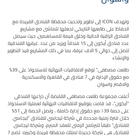
وتهدف ICON إلى تطوير وتحديث محفظة الفنادق الفريدة مع
الحفاظ على طابعها التاريخي لجعلها تتماشى مع مشاريع
الفنادق الراقية الحالية وخلق قيمة للمساهمين. حيث سيصل
عدد فنادق أيكون إلى 15 فندقاً ويزيد من عدد .غرفها الفندقية
لتصل إلى حوالي 5 الاف غرفة، بما في ذلك المشاريع قيد التطوير
والإنشاء
طلعت مصطفى” توقع الاتفاقيات النهائية للاستحواذ على 39%
مع حقوق الإدارة في 7 فنادق في القاهرة والاسكندرية
والاقصر واسوان
أعلنت مجموعة طلعت مصطفى القابضة أن ذراعها الفندقي
“آيكون”، قد قامت بتوقيع الاتفاقيات النهائية لعملية الاستحواذ
على حصة 39٪ مع حقوق إدارة كاملة ، وتصل الحصة إلى 51%
خلال فترة زمنية محددة في شركة ليجاسي للفنادق “ليجاسي
للفنادق” طبقاً للبرنامج الزمنى للعقد المبرم، وشركة ليجاسى
للفنادق هى شركة جديدة تمتلك محفظة فريدة وكبيره تضم 7