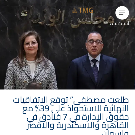
استكشف
طلعت مصطفى” توقع الاتفاقيات
النهائية للاستحواذ على 39% مع
حقوق الإدارة في 7 فنادق في
القاهرة والاسكندرية والاقصر
واسوان