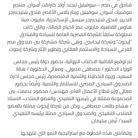
فنادق في مصر – سوفيتيل ليجند أولد كتراكت أسوان, منتجع
موفنبيك أسوان, سوفيتيل وينتر بالاس الأقصر، فندق شتيجنبرجر
التحرير، فندق شتيجنبرجر سيسيل الإسكندرية، ماريوت مينا
هاوس القاهرة، ماريوت عمر الخيام الزمالك، والتي كانت
مملوكة سابقاً للشركة المصرية العامة للسياحة والفنادق
“إيجوث”.وشركة ليجاسي، وهي شركة مشتركة بين صندوق مصر
الفرعي للسياحة والاستثمار العقاري وتطوير الأثار وشركة إيجوث.
تم توقيع اتفاقية الاكتتاب النهائية، بحضور دولة رئيس مجلس
الوزراء الدكتور / مصطفى مدبولي، ومعالي الدكتورة / هالة
السعيد، وزيرة التخطيط والتنمية الاقتصادية، رئيس مجلس ادارة
الصندوق السيادي المصري للاستثمار والتنمية، وأيضاً بحضور
معالي وزير قطاع الأعمال العام، مهندس/ محمود عصمت، بين
المجموعة ممثلة في رئيسها التنفيذي والعضو المنتدب، الاستاذ
/ هشام طلعت مصطفى، وكل من شركة إيجوث ممثلة بالعضو
المنتدب التنفيذي والصندوق السيادي ممثلاً برئيسه التنفيذي
السيد/ أيمن سليمان.
وتتماشى هذه الخطوة مع استراتيجية النمو التي تنتهجها