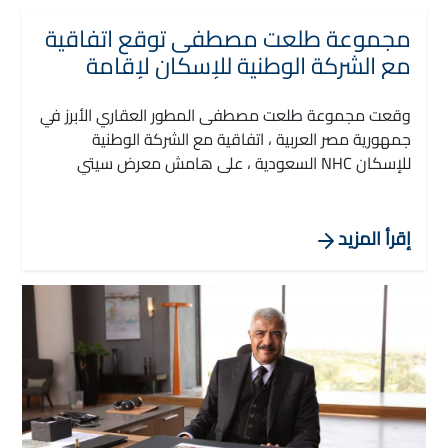
مجموعة طلعت مصطفى توقع اتفاقية
مع الشركة الوطنية للإسكان لإقامة
مدينة بجودة حياة مستدامة شرق
الرياض.
وقعت مجموعة طلعت مصطفى المطور العقاري الأبرز في
جمهورية مصر العربية ، اتفاقية مع الشركة الوطنية
للإسكان NHC السعودية ، على هامش معرض سيتي
سكيب العالمي برعاية وزير الشؤون البلدية والقروية
والإسكان الأستاذ ماجد بن عبدالله الحقيل، وذلك لتطوير
مشروع مدينة سكنية ذكية متكاملة الخدمات ذات جودة
إقرأ المزيد
حياة مستدامة شرق العاصمة الرياض.