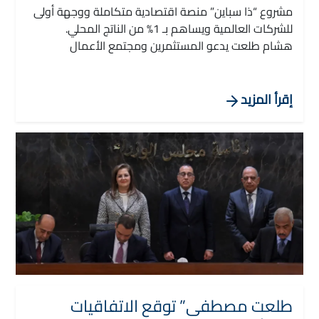
مشروع “ذا سباين” منصة اقتصادية متكاملة ووجهة أولى
للشركات العالمية ويساهم بـ 1% من الناتج المحلي.
هشام طلعت يدعو المستثمرين ومجتمع الأعمال
للاستثمار في أحد أهم مراكز الأعمال بالمنطقة.
شهد رئيس مجلس الوزراء ، الدكتور / مصطفى مدبولي ،
اليوم السبت 18 إبريل 2026 بمقر مجلس الوزراء بالعاصمة
إقرأ المزيد
الجديدة ، المؤتمر الصحفي الخاص بإطلاق مشروع ذا
سباين، الذي تطوره مجموعة طلعت مصطفى.
طلعت مصطفى” توقع الاتفاقيات