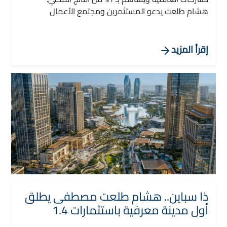
هشام طلعت يدعو المستثمرين ومجتمع الأعمال
للاستثمار في أحد أهم مراكز الأعمال بالمنطقة.
شهد رئيس مجلس الوزراء ، الدكتور / مصطفى مدبولي ،
اليوم السبت 18 إبريل 2026 بمقر مجلس الوزراء بالعاصمة
إقرأ المزيد
الجديدة ، المؤتمر الصحفي الخاص بإطلاق مشروع ذا
سباين، الذي تطوره مجموعة طلعت مصطفى.
ذا سباين.. هشام طلعت مصطفى يطلق
أول مدينة معرفية باستثمارات 1.4
تريليون جنيه