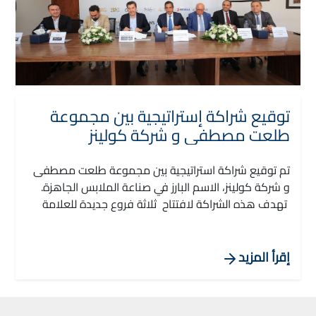
توقيع شراكة إستراتيجية بين مجموعة
طلعت مصطفى و شركة كولينز
تم توقيع شراكة استراتيجية بين مجموعة طلعت مصطفى
و شركة كولينز، الاسم البارز في صناعة الملابس الجاهزة.
تهدف هذه الشراكة لافتتاح ثلاثة فروع جديدة للعلامة
التجارية كولينز في أوبن إير مول، أول سيزونز بارك مدينتي،
وسان ستيفانو مول الإسكندرية. ومن المتوقع أن يتم
افتتاح المواقع الثلاثة رسميًا بحلول نهاية هذا العام.
إقرأ المزيد