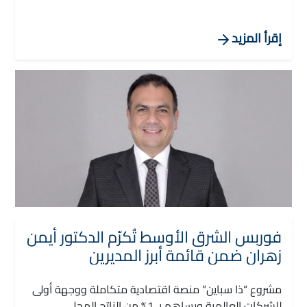
في مشروع عالمي متكامل الخدمات يمتد على مساحة ٢٣
مليون م٢، ويتمتع بكافة مقومات الوجهات السياحية
العالمية من الشاطئ الرملي الساحر، المارينا العالمية،
إقرأ المزيد
ملاعب الجولف، الفنادق العالمية، والكريستال لاجونز،
بالإضافة إلى المطاعم فاخرة، مراكز التسوق والترفيه،
الانشطة الرياضية، والعديد من الخدمات الأخرى، ليكون
بمثابة وجهة “Destination” عالمية في جنوب البحر
المتوسط ومنافساً لأجمل المدن السياحية الشاطئية في
شمال المتوسط، بما يمثل إضافة كبيرة للسياحة المصرية.
فوربس الشرق الأوسط تُكرّم الدكتور أيمن
زهران ضمن قائمة أبرز المديرين
التنفيذيين للتسويق في المنطقة
مشروع “ذا سباين” منصة اقتصادية متكاملة ووجهة أولى
للشركات العالمية ويساهم بـ 1% من الناتج المحلي.