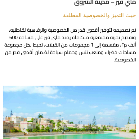
ير – مدينة الشروق
لتميز والخصوصية المطلقة
يمه لتوفير أقصى قدر من الخصوصية والرفاهية لقاطنيه،
وتقديم تجربة مجتمعية متكاملة يمتد ماي فير على مساحة 600
ألف م٢، مقسمة إلى ٦ مجموعات من الڤيلات، تحيط بكل مجموعة
ت خضراء وملعب تنس وحمام سباحة لضمان أقصى قدر من
صية.