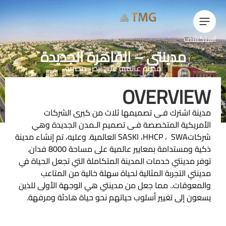
كشف
مدينتي – القاهرة الجديدة
مدينة عالمية على أرض مصرية
OVERVIE
نة اشترك فـى تصميمها ثلاث من كبرى الشركات
مريكية المتخصصة فـى تصميم الـمدن الجديدة وهي
شركاتSASKI ،HHCP ، SWA العالمية. وعليه، تم إنشاء مدينة
ذكية ومستدامة بمعايير عالمية على مساحة 8000 فدان.
ر مدينتي خدمات المدينة المتكاملة التي تجعل الحياة في
نتي التجربة المثالية لحياة سهلة خالية من المتاعب
معوقات.. مما جعل من مدينتي هي الوجهة الأولى للذين
ون إلى تغيير أسلوب حياتهم نحو حياة هادئة ومرفهة.