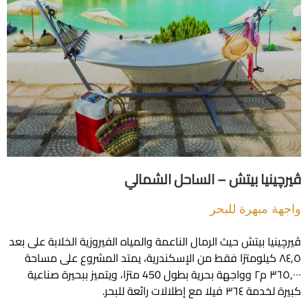
نيا بيتش – الساحل الشمالي
 مبهرة للبحر
ا بيتش حيث الرمال الناعمة والمياه الفيروزية الخلابة على بعد
٨٤ كيلومترًا فقط من الإسكندرية، يمتد المشروع على مساحة
٣٦٥,٠٠٠ م٢ وواجهة بحرية بطول 450 مترًا، ويتميز ببحيرة صناعية
مع إطلالات رائعة للبحر.