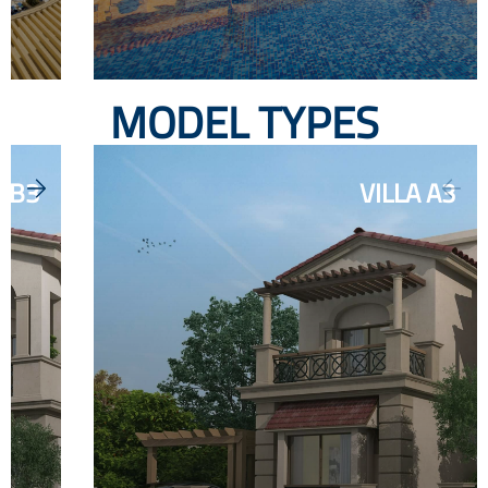
MODEL TYPES
VILLA B3
VILLA 