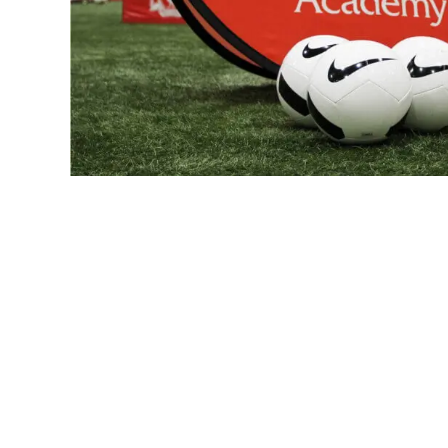
بريم
Veszprém هو نادي كرة يد مجري محترف. فاز بالبطولة المجرية رقما قياسيا 27 مرة،
ت.
 التي فازت بكأس أوروبية كبرى.