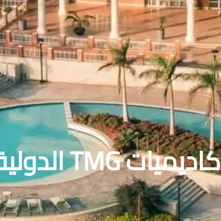
اديميات TMG الدولية