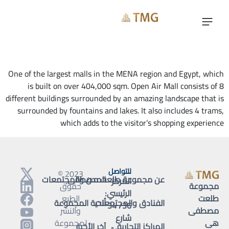
استكشف
One of the largest malls in the MENA region and Egypt, which
is built on over 404,000 sqm. Open Air Mall consists of 8
different buildings surrounded by an amazing landscape that is
surrounded by fountains and lakes. It also includes 4 trams,
which adds to the visitor’s shopping experience
للتواصل
2023 ©
عن مجموعة طلعت مصطفى
المدن والمجتمعات
المركز
مجموعة
حقوق
الرئيسي:
طلعت
الطبع
الفنادق والمجتمعات
أندية المجموعة
36/ 34
مصطفى
والنشر
شارع
هى
لمجموعة
المراكز التجارية
آخر الأخبار